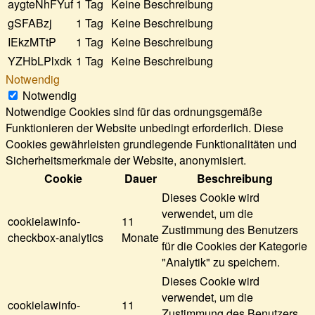
aygteNhFYuf
1 Tag
Keine Beschreibung
gSFABzj
1 Tag
Keine Beschreibung
IEkzMTtP
1 Tag
Keine Beschreibung
YZHbLPlxdk
1 Tag
Keine Beschreibung
Notwendig
Notwendig
Notwendige Cookies sind für das ordnungsgemäße
Funktionieren der Website unbedingt erforderlich. Diese
Cookies gewährleisten grundlegende Funktionalitäten und
Sicherheitsmerkmale der Website, anonymisiert.
Cookie
Dauer
Beschreibung
Dieses Cookie wird
verwendet, um die
cookielawinfo-
11
Zustimmung des Benutzers
checkbox-analytics
Monate
für die Cookies der Kategorie
"Analytik" zu speichern.
Dieses Cookie wird
verwendet, um die
cookielawinfo-
11
Zustimmung des Benutzers