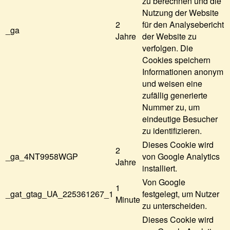
zu berechnen und die
Nutzung der Website
2
für den Analysebericht
_ga
Jahre
der Website zu
verfolgen. Die
Cookies speichern
Informationen anonym
und weisen eine
zufällig generierte
Nummer zu, um
eindeutige Besucher
zu identifizieren.
Dieses Cookie wird
2
_ga_4NT9958WGP
von Google Analytics
Jahre
installiert.
Von Google
1
_gat_gtag_UA_225361267_1
festgelegt, um Nutzer
Minute
zu unterscheiden.
Dieses Cookie wird